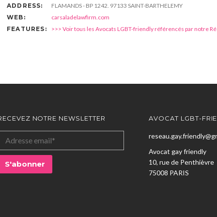
ADDRESS:
FLAMANDS - BP 1242. 97133 SAINT-BARTHELEMY
WEB:
carsaladelawfirm.com
FEATURES:
>>> Voir tous les Avocats LGBT-friendly référencés par notre R
RECEVEZ NOTRE NEWSLETTER
AVOCAT LGBT-FRI
reseau.gay.friendly@g
Avocat gay friendly
10, rue de Penthièvre
75008 PARIS