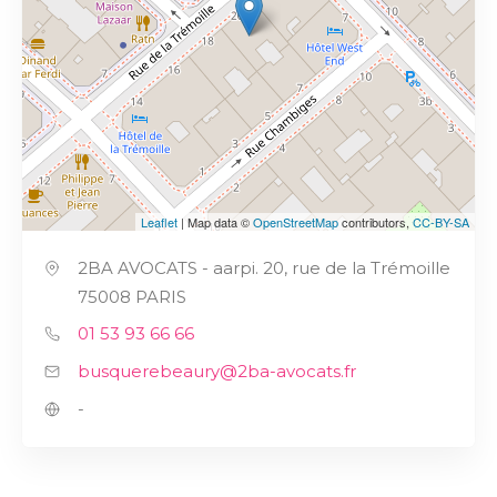
Leaflet
| Map data ©
OpenStreetMap
contributors,
CC-BY-SA
2BA AVOCATS - aarpi. 20, rue de la Trémoille
75008 PARIS
01 53 93 66 66
busquerebeaury@2ba-avocats.fr
-