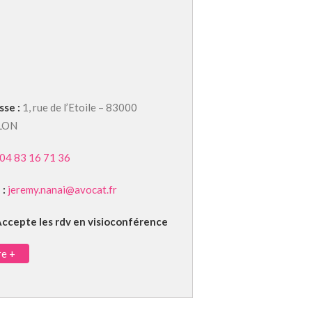
sse :
1, rue de l’Etoile – 83000
LON
04 83 16 71 36
 :
jeremy.nanai@avocat.fr
ccepte les rdv en visioconférence
re +