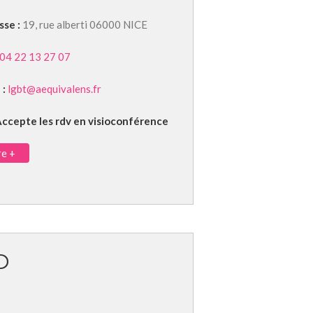
sse :
19, rue alberti 06000 NICE
04 22 13 27 07
 :
lgbt@aequivalens.fr
ccepte les rdv en visioconférence
re +
D