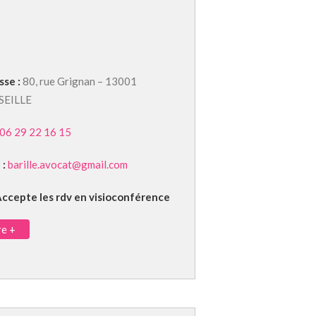
sse :
80, rue Grignan – 13001
SEILLE
06 29 22 16 15
 :
barille.avocat@gmail.com
ccepte les rdv en visioconférence
re +