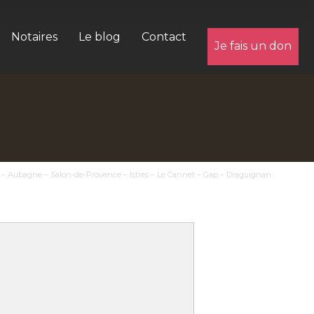
Notaires
Le blog
Contact
Je fais un don
er – Aubagne – Salon-de-Provence – Istres – Le Cannet – Gap – Draguignan