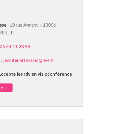
sse :
18 rue Armény – 13006
SEILLE
06 34 41 28 98
 :
jennifer.attanasio@live.fr
ccepte les rdv en visioconférence
re +