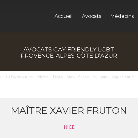
Accueil
Avocats
Médecins
AVOCATS GAY-FRIENDLY LGBT
PROVENCE-ALPES-CÔTE D’AZUR
s – La Seyne-sur-Mer – Hyères – Fréjus – Arles – Grasse – Martigues – Cagnes-sur-M
MAÎTRE XAVIER FRUTON
NICE