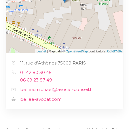
Leaflet
| Map data ©
OpenStreetMap
contributors,
CC-BY-SA
11, rue d’Athènes 75009 PARIS
01 42 80 30 45
06 69 23 87 49
bellee.michael@avocat-conseil.fr
bellee-avocat.com