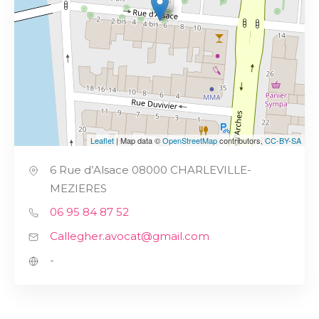
Leaflet
| Map data ©
OpenStreetMap
contributors,
CC-BY-SA
6 Rue d’Alsace 08000 CHARLEVILLE-
MEZIERES
06 95 84 87 52
Callegher.avocat@gmail.com
-