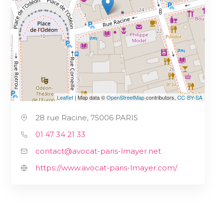
Leaflet
| Map data ©
OpenStreetMap
contributors,
CC-BY-SA
28 rue Racine, 75006 PARIS
01 47 34 21 33
contact@avocat-paris-lmayer.net
https://www.avocat-paris-lmayer.com/