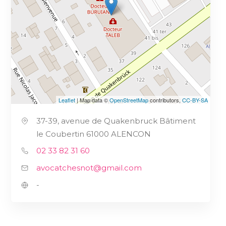
Leaflet
| Map data ©
OpenStreetMap
contributors,
CC-BY-SA
37-39, avenue de Quakenbruck Bâtiment
le Coubertin 61000 ALENCON
02 33 82 31 60
avocatchesnot@gmail.com
-