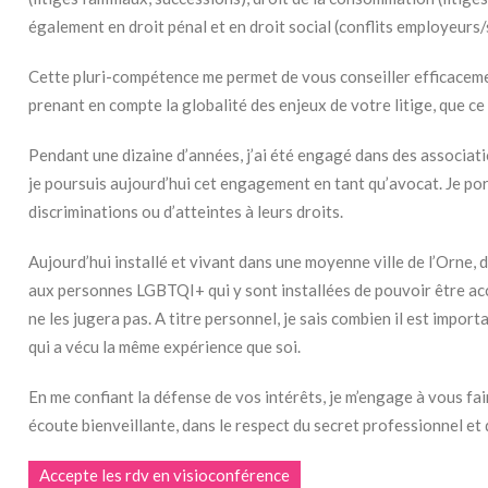
également en droit pénal et en droit social (conflits employeurs/
Cette pluri-compétence me permet de vous conseiller efficacemen
prenant en compte la globalité des enjeux de votre litige, que c
Pendant une dizaine d’années, j’ai été engagé dans des associati
je poursuis aujourd’hui cet engagement en tant qu’avocat. Je po
discriminations ou d’atteintes à leurs droits.
Aujourd’hui installé et vivant dans une moyenne ville de l’Orne, d
aux personnes LGBTQI+ qui y sont installées de pouvoir être ac
ne les jugera pas. A titre personnel, je sais combien il est impor
qui a vécu la même expérience que soi.
En me confiant la défense de vos intérêts, je m’engage à vous fa
écoute bienveillante, dans le respect du secret professionnel et
Accepte les rdv en visioconférence