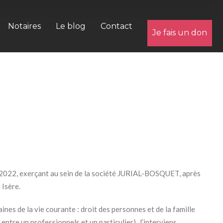
Notaires
Le blog
Contact
Je fais un don
er 2022, exerçant au sein de la société JURIAL-BOSQUET, après
 Isère.
ines de la vie courante : droit des personnes et de la famille
 entre un professionnels et un particulier). J’interviens