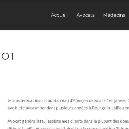
Accueil
Avocats
Médecins
NOT
Je suis avocat inscrit au Barreau d’Alençon depuis le 1er janvi
avoir été avocat pendant plusieurs années à Bourgoin-Jallieu en
Avocat généraliste, j’assiste mes clients dans la plupart des doma
(litiges familiaux, successions), droit de la consommation (litiges